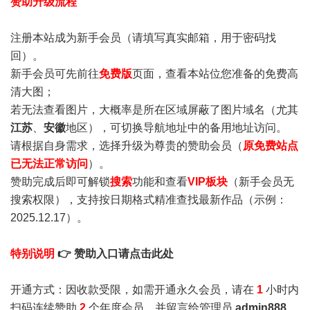
赞助升级流程
注册本站成为新手会员
（请填写真实邮箱，用于密码找
回）。
新手会员可先前往
免费版
页面，查看本站位您准备的免费高
清大图；
若无法查看图片，大概率是所在区域屏蔽了图片域名（尤其
江苏
、
安徽
地区），可切换导航地址中的备用地址访问。
请根据自身需求，选择升级为尊贵的赞助会员（
原免费站点
已无法正常访问
）。
赞助完成后即可解锁
搜索
功能和查看
VIP板块
（新手会员无
搜索权限），支持按日期格式精准查找最新作品（示例：
2025.12.17）。
特别说明
👉 赞助入口请点击此处
开通方式：因收款受限，如需开通永久会员，请在
1
小时内
扫码连续赞助
2
个年度会员，并留言给管理员
admin888
，