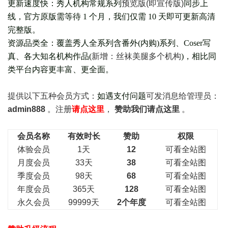
更新速度快：秀人机构常规系列
预览版(即宣传版)
同步上
线，官方原版需等待 1 个月，我们仅需 10 天即可更新高清
完整版。
资源品类全：覆盖秀人全系列含番外(
内购
)系列、Coser写
真、各大知名机构作品(
新增：丝袜美腿多个机构
)，相比同
类平台内容更丰富、更全面。
提供以下五种会员
方式：
如遇支付问题
可发消息给管理员：
admin888
。注册
请点这里
，
赞助我们请点这里
。
会员名称
有效时长
赞助
权限
体验会员
1天
12
可看全站图
月度会员
33天
38
可看全站图
季度会员
98天
68
可看全站图
年度会员
365天
128
可看全站图
永久会员
99999天
2个年度
可看全站图