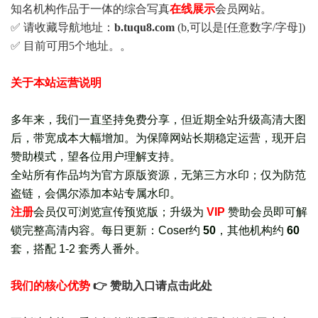
知名机构作品于一体的综合写真
在线展示
会员网站。
✅ 请收藏导航地址：
b.tuqu8.com
(b,可以是[任意数字/字母])
✅ 目前可用5个地址。。
关于本站运营说明
多年来，我们一直坚持免费分享，但近期全站升级高清大图
后，带宽成本大幅增加。为保障网站长期稳定运营，现开启
赞助模式，望各位用户理解支持。
全站所有作品均为官方原版资源，无第三方水印；仅为防范
盗链，会偶尔添加本站专属水印。
注册
会员仅可浏览宣传
预览版
；
升级为
VIP
赞助会员即可解
锁完整高清内容。每日更新：
Coser约
50
，其他机构约
60
套，
搭配 1-2 套秀人番外
。
我们的核心优势
👉 赞助入口请点击此处