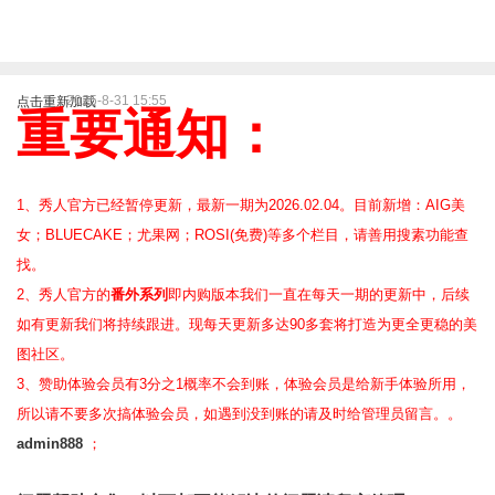
2025-8-31 15:55
点击重新加载
重要通知：
1、秀人官方已经暂停更新，最新一期为2026.02.04。目前新增：AIG美
女；BLUECAKE；尤果网；ROSI(免费)等
多个栏目，请善用搜素功能查
找。
2、
秀人官方的
番外系列
即内购版本我们一直在每天一期的更新中，后续
如有更新我们将持续跟进。现每天更新多达90多套将打造为更全更稳的美
图社区。
3、赞助体验会员
有3分之1概率不会到账，体验会员是给新手体验所用，
所以请不要多次搞体验会员，如遇到没到账的请及时给管理员留言。。
admin888
；