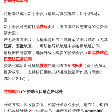
赞助升级流程
注册本站成为新手会员
（请填写真实邮箱，用于密码找
回）。
新手会员可先前往
免费版
页面，查看本站位您准备的免费高
清大图；
若无法查看图片，大概率是所在区域屏蔽了图片域名（尤其
江苏
、
安徽
地区），可切换导航地址中的备用地址访问。
请根据自身需求，选择升级为尊贵的赞助会员（
原免费站点
已无法正常访问
）。
赞助完成后即可解锁
搜索
功能和查看
VIP板块
（新手会员无
搜索权限），支持按日期格式精准查找最新作品（示例：
2025.12.17）。
特别说明
👉 赞助入口请点击此处
开通方式：因收款受限，如需开通永久会员，请在
1
小时内
扫码连续赞助
2
个年度会员，并留言给管理员
admin888
，