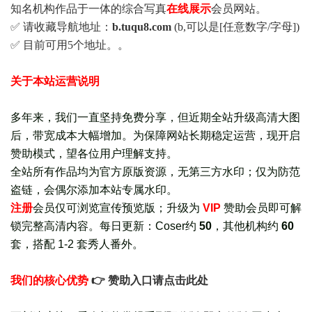
知名机构作品于一体的综合写真
在线展示
会员网站。
✅ 请收藏导航地址：
b.tuqu8.com
(b,可以是[任意数字/字母])
✅ 目前可用5个地址。。
关于本站运营说明
多年来，我们一直坚持免费分享，但近期全站升级高清大图
后，带宽成本大幅增加。为保障网站长期稳定运营，现开启
赞助模式，望各位用户理解支持。
全站所有作品均为官方原版资源，无第三方水印；仅为防范
盗链，会偶尔添加本站专属水印。
注册
会员仅可浏览宣传
预览版
；
升级为
VIP
赞助会员即可解
锁完整高清内容。每日更新：
Coser约
50
，其他机构约
60
套，
搭配 1-2 套秀人番外
。
我们的核心优势
👉 赞助入口请点击此处