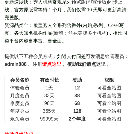
更新速度快：秀人机构常规系列
预览版(即宣传版)
同步上
线，官方原版需等待 1 个月，我们仅需 10 天即可更新高清
完整版。
资源品类全：覆盖秀人全系列含番外(
内购
)系列、Coser写
真、各大知名机构作品(
新增：丝袜美腿多个机构
)，相比同
类平台内容更丰富、更全面。
提供以下五种会员
方式：
如遇支付问题
可发消息给管理员：
admin888
。注册
请点这里
，
赞助我们请点这里
。
会员名称
有效时长
赞助
权限
体验会员
1天
12
可看全站图
月度会员
33天
38
可看全站图
季度会员
98天
68
可看全站图
年度会员
365天
128
可看全站图
永久会员
99999天
2个年度
可看全站图