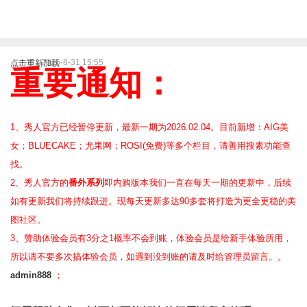
2025-8-31 15:55
点击重新加载
重要通知：
1、秀人官方已经暂停更新，最新一期为2026.02.04。目前新增：AIG美
女；BLUECAKE；尤果网；ROSI(免费)等
多个栏目，请善用搜素功能查
找。
2、
秀人官方的
番外系列
即内购版本我们一直在每天一期的更新中，后续
如有更新我们将持续跟进。现每天更新多达90多套将打造为更全更稳的美
图社区。
3、赞助体验会员
有3分之1概率不会到账，体验会员是给新手体验所用，
所以请不要多次搞体验会员，如遇到没到账的请及时给管理员留言。。
admin888
；