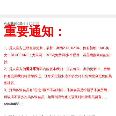
2025-8-31 15:55
点击重新加载
重要通知：
1、秀人官方已经暂停更新，最新一期为2026.02.04。目前新增：AIG美
女；BLUECAKE；尤果网；ROSI(免费)等
多个栏目，请善用搜素功能查
找。
2、
秀人官方的
番外系列
即内购版本我们一直在每天一期的更新中，后续
如有更新我们将持续跟进。现每天更新多达90多套将打造为更全更稳的美
图社区。
3、赞助体验会员
有3分之1概率不会到账，体验会员是给新手体验所用，
所以请不要多次搞体验会员，如遇到没到账的请及时给管理员留言。。
admin888
；