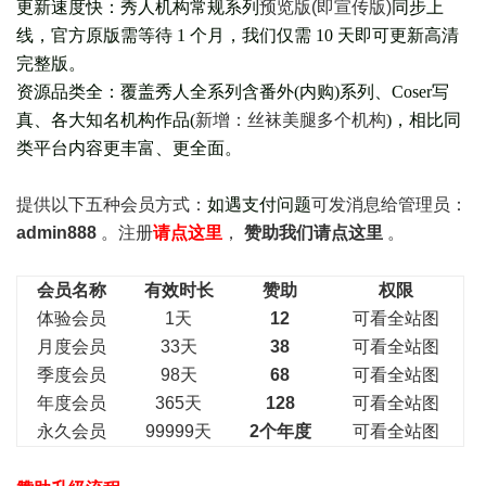
更新速度快：秀人机构常规系列
预览版(即宣传版)
同步上
线，官方原版需等待 1 个月，我们仅需 10 天即可更新高清
完整版。
资源品类全：覆盖秀人全系列含番外(
内购
)系列、Coser写
真、各大知名机构作品(
新增：丝袜美腿多个机构
)，相比同
类平台内容更丰富、更全面。
提供以下五种会员
方式：
如遇支付问题
可发消息给管理员：
admin888
。注册
请点这里
，
赞助我们请点这里
。
会员名称
有效时长
赞助
权限
体验会员
1天
12
可看全站图
月度会员
33天
38
可看全站图
季度会员
98天
68
可看全站图
年度会员
365天
128
可看全站图
永久会员
99999天
2个年度
可看全站图