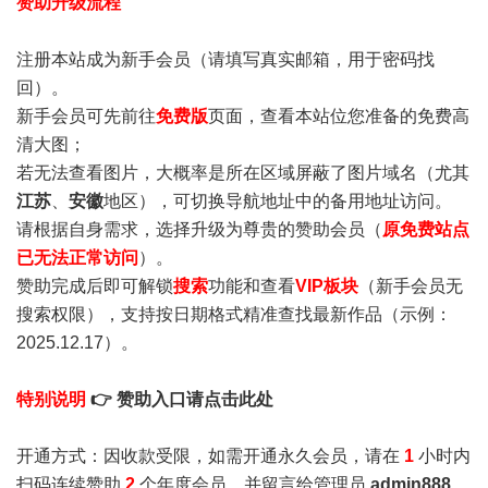
赞助升级流程
注册本站成为新手会员
（请填写真实邮箱，用于密码找
回）。
新手会员可先前往
免费版
页面，查看本站位您准备的免费高
清大图；
若无法查看图片，大概率是所在区域屏蔽了图片域名（尤其
江苏
、
安徽
地区），可切换导航地址中的备用地址访问。
请根据自身需求，选择升级为尊贵的赞助会员（
原免费站点
已无法正常访问
）。
赞助完成后即可解锁
搜索
功能和查看
VIP板块
（新手会员无
搜索权限），支持按日期格式精准查找最新作品（示例：
2025.12.17）。
特别说明
👉 赞助入口请点击此处
开通方式：因收款受限，如需开通永久会员，请在
1
小时内
扫码连续赞助
2
个年度会员，并留言给管理员
admin888
，