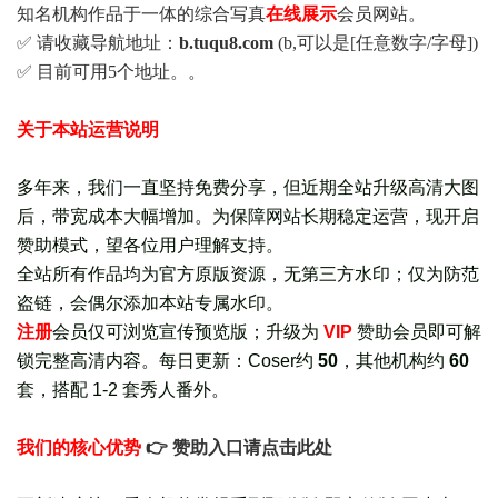
知名机构作品于一体的综合写真
在线展示
会员网站。
✅ 请收藏导航地址：
b.tuqu8.com
(b,可以是[任意数字/字母])
✅ 目前可用5个地址。。
关于本站运营说明
多年来，我们一直坚持免费分享，但近期全站升级高清大图
后，带宽成本大幅增加。为保障网站长期稳定运营，现开启
赞助模式，望各位用户理解支持。
全站所有作品均为官方原版资源，无第三方水印；仅为防范
盗链，会偶尔添加本站专属水印。
注册
会员仅可浏览宣传
预览版
；
升级为
VIP
赞助会员即可解
锁完整高清内容。每日更新：
Coser约
50
，其他机构约
60
套，
搭配 1-2 套秀人番外
。
我们的核心优势
👉 赞助入口请点击此处