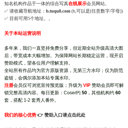
知名机构作品于一体的综合写真
在线展示
会员网站。
✅ 请收藏导航地址：
b.tuqu8.com
(b,可以是[任意数字/字母])
✅ 目前可用5个地址。。
关于本站运营说明
多年来，我们一直坚持免费分享，但近期全站升级高清大图
后，带宽成本大幅增加。为保障网站长期稳定运营，现开启
赞助模式，望各位用户理解支持。
全站所有作品均为官方原版资源，无第三方水印；仅为防范
盗链，会偶尔添加本站专属水印。
注册
会员仅可浏览宣传
预览版
；
升级为
VIP
赞助会员即可解
锁完整高清内容。每日更新：
Coser约
50
，其他机构约
60
套，
搭配 1-2 套秀人番外
。
我们的核心优势
👉 赞助入口请点击此处