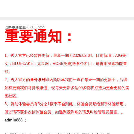
2025-8-31 15:55
点击重新加载
重要通知：
1、秀人官方已经暂停更新，最新一期为2026.02.04。目前新增：AIG美
女；BLUECAKE；尤果网；ROSI(免费)等
多个栏目，请善用搜素功能查
找。
2、
秀人官方的
番外系列
即内购版本我们一直在每天一期的更新中，后续
如有更新我们将持续跟进。现每天更新多达90多套将打造为更全更稳的美
图社区。
3、赞助体验会员
有3分之1概率不会到账，体验会员是给新手体验所用，
所以请不要多次搞体验会员，如遇到没到账的请及时给管理员留言。。
admin888
；