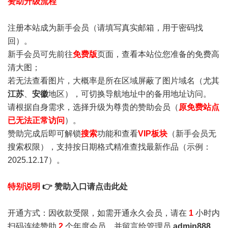
赞助升级流程
注册本站成为新手会员
（请填写真实邮箱，用于密码找
回）。
新手会员可先前往
免费版
页面，查看本站位您准备的免费高
清大图；
若无法查看图片，大概率是所在区域屏蔽了图片域名（尤其
江苏
、
安徽
地区），可切换导航地址中的备用地址访问。
请根据自身需求，选择升级为尊贵的赞助会员（
原免费站点
已无法正常访问
）。
赞助完成后即可解锁
搜索
功能和查看
VIP板块
（新手会员无
搜索权限），支持按日期格式精准查找最新作品（示例：
2025.12.17）。
特别说明
👉 赞助入口请点击此处
开通方式：因收款受限，如需开通永久会员，请在
1
小时内
扫码连续赞助
2
个年度会员，并留言给管理员
admin888
，