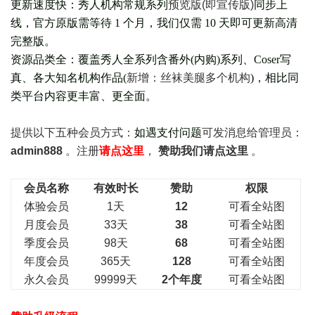
更新速度快：秀人机构常规系列
预览版(即宣传版)
同步上
线，官方原版需等待 1 个月，我们仅需 10 天即可更新高清
完整版。
资源品类全：覆盖秀人全系列含番外(
内购
)系列、Coser写
真、各大知名机构作品(
新增：丝袜美腿多个机构
)，相比同
类平台内容更丰富、更全面。
提供以下五种会员
方式：
如遇支付问题
可发消息给管理员：
admin888
。注册
请点这里
，
赞助我们请点这里
。
会员名称
有效时长
赞助
权限
体验会员
1天
12
可看全站图
月度会员
33天
38
可看全站图
季度会员
98天
68
可看全站图
年度会员
365天
128
可看全站图
永久会员
99999天
2个年度
可看全站图