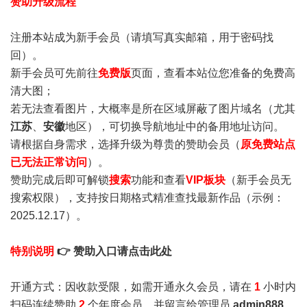
赞助升级流程
注册本站成为新手会员
（请填写真实邮箱，用于密码找
回）。
新手会员可先前往
免费版
页面，查看本站位您准备的免费高
清大图；
若无法查看图片，大概率是所在区域屏蔽了图片域名（尤其
江苏
、
安徽
地区），可切换导航地址中的备用地址访问。
请根据自身需求，选择升级为尊贵的赞助会员（
原免费站点
已无法正常访问
）。
赞助完成后即可解锁
搜索
功能和查看
VIP板块
（新手会员无
搜索权限），支持按日期格式精准查找最新作品（示例：
2025.12.17）。
特别说明
👉 赞助入口请点击此处
开通方式：因收款受限，如需开通永久会员，请在
1
小时内
扫码连续赞助
2
个年度会员，并留言给管理员
admin888
，