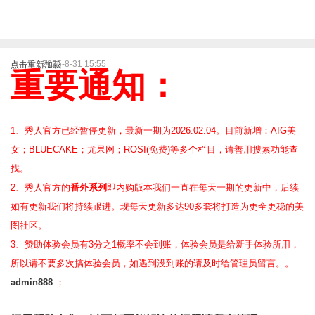
2025-8-31 15:55
点击重新加载
重要通知：
1、秀人官方已经暂停更新，最新一期为2026.02.04。目前新增：AIG美
女；BLUECAKE；尤果网；ROSI(免费)等
多个栏目，请善用搜素功能查
找。
2、
秀人官方的
番外系列
即内购版本我们一直在每天一期的更新中，后续
如有更新我们将持续跟进。现每天更新多达90多套将打造为更全更稳的美
图社区。
3、赞助体验会员
有3分之1概率不会到账，体验会员是给新手体验所用，
所以请不要多次搞体验会员，如遇到没到账的请及时给管理员留言。。
admin888
；