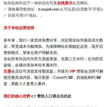
知名机构作品于一体的综合写真
在线展示
会员网站。
✅ 请收藏导航地址：
b.tuqu8.com
(b,可以是[任意数字/字母])
✅ 目前可用5个地址。。
关于本站运营说明
多年来，我们一直坚持免费分享，但近期全站升级高清大图
后，带宽成本大幅增加。为保障网站长期稳定运营，现开启
赞助模式，望各位用户理解支持。
全站所有作品均为官方原版资源，无第三方水印；仅为防范
盗链，会偶尔添加本站专属水印。
注册
会员仅可浏览宣传
预览版
；
升级为
VIP
赞助会员即可解
锁完整高清内容。每日更新：
Coser约
50
，其他机构约
60
套，
搭配 1-2 套秀人番外
。
我们的核心优势
👉 赞助入口请点击此处