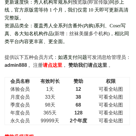
更新速度快：秀人机构常规系列
预览版(即宣传版)
同步上
线，官方原版需等待 1 个月，我们仅需 10 天即可更新高清
完整版。
资源品类全：覆盖秀人全系列含番外(
内购
)系列、Coser写
真、各大知名机构作品(
新增：丝袜美腿多个机构
)，相比同
类平台内容更丰富、更全面。
提供以下五种会员
方式：
如遇支付问题
可发消息给管理员：
admin888
。注册
请点这里
，
赞助我们请点这里
。
会员名称
有效时长
赞助
权限
体验会员
1天
12
可看全站图
月度会员
33天
38
可看全站图
季度会员
98天
68
可看全站图
年度会员
365天
128
可看全站图
永久会员
99999天
2个年度
可看全站图