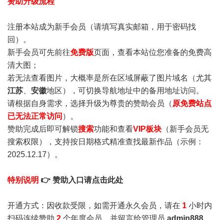
赞助升级流程
注册本站成为新手会员
（请填写真实邮箱，用于密码找
回）。
新手会员可先前往
免费版
页面，查看本站位您准备的免费高
清大图；
若无法查看图片，大概率是所在区域屏蔽了图片域名（尤其
江苏
、
安徽
地区），可切换导航地址中的备用地址访问。
请根据自身需求，选择升级为尊贵的赞助会员（
原免费站点
已无法正常访问
）。
赞助完成后即可解锁
搜索
功能和查看
VIP板块
（新手会员无
搜索权限），支持按日期格式精准查找最新作品（示例：
2025.12.17）。
特别说明
👉 赞助入口请点击此处
开通方式：因收款受限，如需开通永久会员，请在
1
小时内
扫码连续赞助
2
个年度会员，并留言给管理员
admin888
，