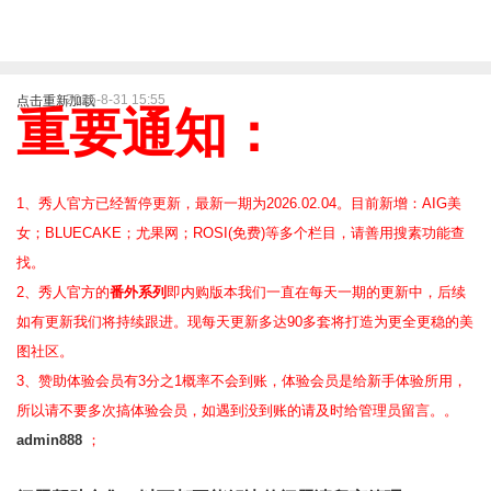
2025-8-31 15:55
点击重新加载
重要通知：
1、秀人官方已经暂停更新，最新一期为2026.02.04。目前新增：AIG美
女；BLUECAKE；尤果网；ROSI(免费)等
多个栏目，请善用搜素功能查
找。
2、
秀人官方的
番外系列
即内购版本我们一直在每天一期的更新中，后续
如有更新我们将持续跟进。现每天更新多达90多套将打造为更全更稳的美
图社区。
3、赞助体验会员
有3分之1概率不会到账，体验会员是给新手体验所用，
所以请不要多次搞体验会员，如遇到没到账的请及时给管理员留言。。
admin888
；