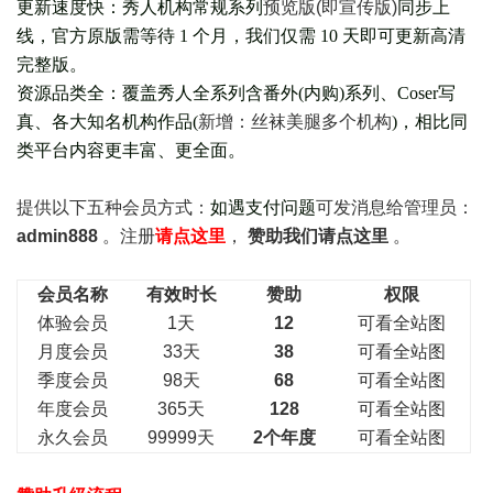
更新速度快：秀人机构常规系列
预览版(即宣传版)
同步上
线，官方原版需等待 1 个月，我们仅需 10 天即可更新高清
完整版。
资源品类全：覆盖秀人全系列含番外(
内购
)系列、Coser写
真、各大知名机构作品(
新增：丝袜美腿多个机构
)，相比同
类平台内容更丰富、更全面。
提供以下五种会员
方式：
如遇支付问题
可发消息给管理员：
admin888
。注册
请点这里
，
赞助我们请点这里
。
会员名称
有效时长
赞助
权限
体验会员
1天
12
可看全站图
月度会员
33天
38
可看全站图
季度会员
98天
68
可看全站图
年度会员
365天
128
可看全站图
永久会员
99999天
2个年度
可看全站图