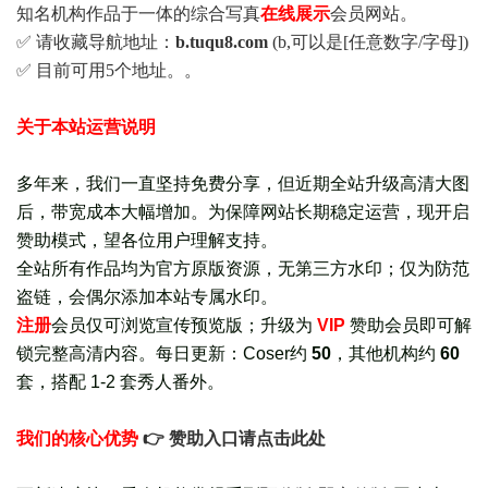
知名机构作品于一体的综合写真
在线展示
会员网站。
✅ 请收藏导航地址：
b.tuqu8.com
(b,可以是[任意数字/字母])
✅ 目前可用5个地址。。
关于本站运营说明
多年来，我们一直坚持免费分享，但近期全站升级高清大图
后，带宽成本大幅增加。为保障网站长期稳定运营，现开启
赞助模式，望各位用户理解支持。
全站所有作品均为官方原版资源，无第三方水印；仅为防范
盗链，会偶尔添加本站专属水印。
注册
会员仅可浏览宣传
预览版
；
升级为
VIP
赞助会员即可解
锁完整高清内容。每日更新：
Coser约
50
，其他机构约
60
套，
搭配 1-2 套秀人番外
。
我们的核心优势
👉 赞助入口请点击此处